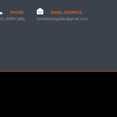
PHONE
EMAIL ADDRESS
821-8888-7485
berkatlablegalitas@gmail.com