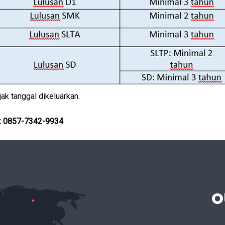
ak tanggal dikeluarkan.
: 0857-7342-993
4
O