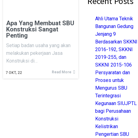
Recent Posts
Ahli Utama Teknik
Apa Yang Membuat SBU
Bangunan Gedung
Konstruksi Sangat
Jenjang 9
Penting
Berdasarkan SKKNI
Setiap badan usaha yang akan
2016-192, SKKNI
melakukan pekerjaan Jasa
2019-255, dan
Konstruksi di…
SKKNI 2015-106
Persyaratan dan
Read More
7
OKT, 22
Proses untuk
Mengurus SBU
Terintegrasi
Kegunaan SIUJPTL
bagi Perusahaan
Konstruksi
Kelistrikan
Pengertian SBU