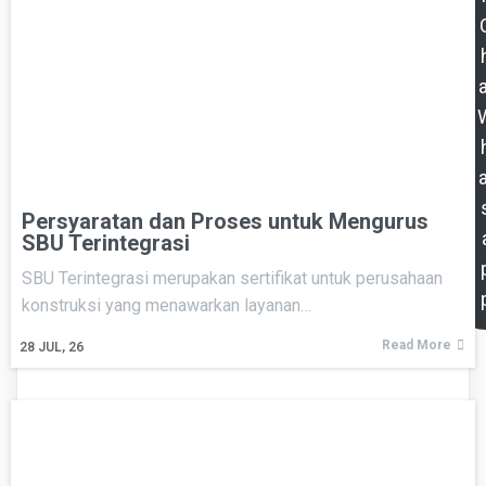
a
a
Persyaratan dan Proses untuk Mengurus
SBU Terintegrasi
SBU Terintegrasi merupakan sertifikat untuk perusahaan
konstruksi yang menawarkan layanan…
Read More
28
JUL, 26