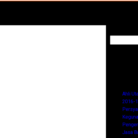
Cari
Ahli U
2016-1
Persya
Keguna
Pengert
Jasa B