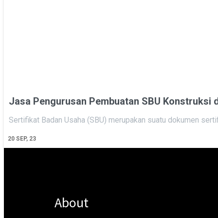
Jasa Pengurusan Pembuatan SBU Konstruksi 
Sertifikat Badan Usaha (SBU) merupakan suatu dokumen serti
20
SEP, 23
About