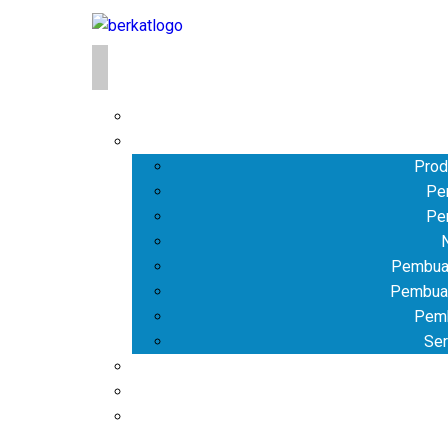
Ho
Lay
Prod
Pe
Pe
Pembua
Pembua
Pem
Ser
Art
Ala
Paket