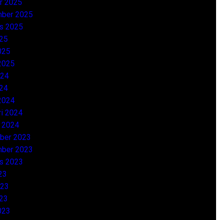
r 2025
ber 2025
s 2025
25
025
2025
024
24
2024
ri 2024
i 2024
ber 2023
ber 2023
s 2023
23
023
23
023