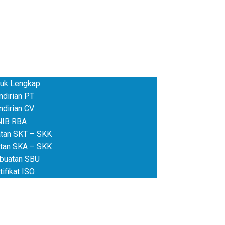
me
anan
uk Lengkap
ndirian PT
ndirian CV
NIB RBA
tan SKT – SKK
tan SKA – SKK
buatan SBU
tifikat ISO
ikel
mat
 Harga