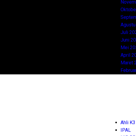
Novem
Oktobe
Septem
Agustu
Juli 20
Juni 2
Mei 20
April 2
Maret 
Februa
Ahli K3
IPAL