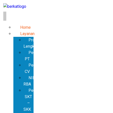
Home
Layanan
Produk
Lengkap
Pendirian
PT
Pendirian
CV
NIB
RBA
Pembuatan
SKT
–
SKK