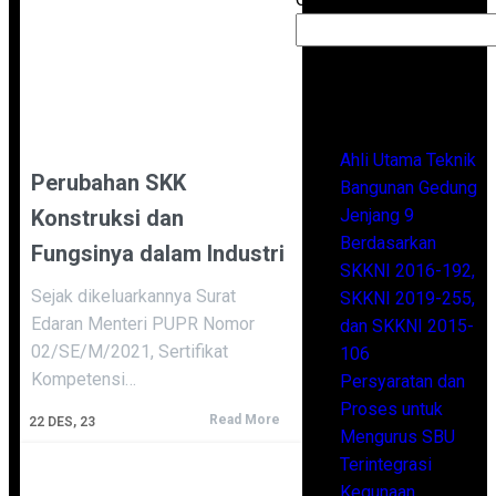
Recent Posts
Ahli Utama Teknik
Perubahan SKK
Bangunan Gedung
Konstruksi dan
Jenjang 9
Berdasarkan
Fungsinya dalam Industri
SKKNI 2016-192,
Sejak dikeluarkannya Surat
SKKNI 2019-255,
Edaran Menteri PUPR Nomor
dan SKKNI 2015-
02/SE/M/2021, Sertifikat
106
Kompetensi…
Persyaratan dan
Proses untuk
Read More
22
DES, 23
Mengurus SBU
Terintegrasi
Kegunaan