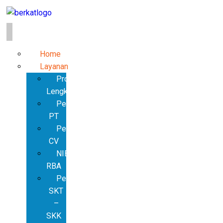
Home
Layanan
Produk
Lengkap
Pendirian
PT
Pendirian
CV
NIB
RBA
Pembuatan
SKT
–
SKK