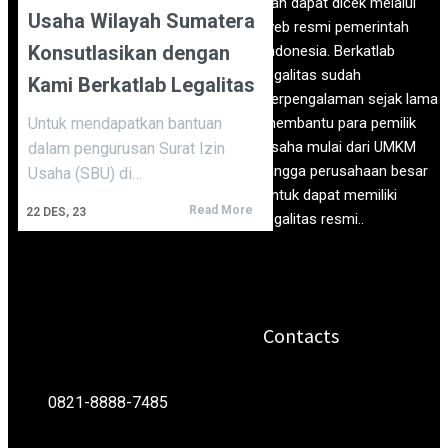
dan dapat dicek melalui
Usaha Wilayah Sumatera
web resmi pemerintah
Konsutlasikan dengan
Indonesia. Berkatlab
legalitas sudah
Kami Berkatlab Legalitas
berpengalaman sejak lama
Untuk mendapatkan bantuan
membantu para pemilik
usaha mulai dari UMKM
dalam pengurusan Surat Izin
hingga perusahaan besar
Usaha (SBU) di…
untuk dapat memiliki
Read More
22
DES, 23
legalitas resmi..
Contacts
0821-8888-7485