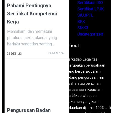
Sertifikasi ISO
Pahami Pentingnya
Sertifikat LPJK
Sertifikat Kompetensi
SIUJPTL
Kerja
SKK
SMK3
Memahami dan mematuhi
Uncategorized
peraturan serta standar yang
berlaku sangatlah penting…
About
Read More
22
DES, 23
Berkatlab Legalitas
merupakan perusahaan
yang bergerak dalam
bidang pengurusan izin
usaha atau perizinan
perusahaan. Keaslian
sertifikasi ataupun
dokumen yang kami
keluarkan dijamin 100% asli
Pengurusan Badan