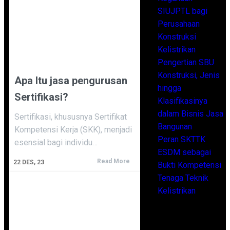
SIUJPTL bagi
Perusahaan
Konstruksi
Kelistrikan
Pengertian SBU
Konstruksi, Jenis
Apa Itu jasa pengurusan
hingga
Sertifikasi?
Klasifikasinya
dalam Bisnis Jasa
Sertifikasi, khususnya Sertifikat
Bangunan
Kompetensi Kerja (SKK), menjadi
Peran SKTTK
esensial bagi individu…
ESDM sebagai
Read More
22
DES, 23
Bukti Kompetensi
Tenaga Teknik
Kelistrikan
Archives