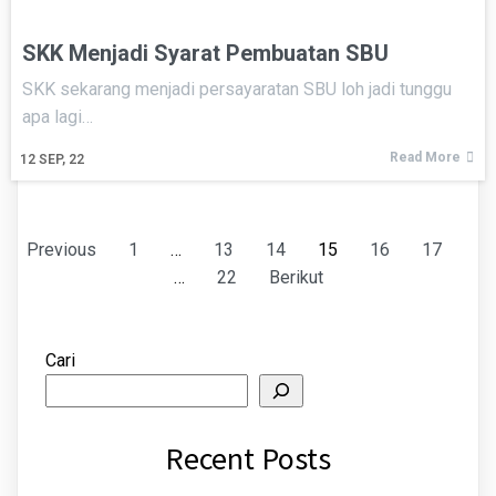
SKK Menjadi Syarat Pembuatan SBU
SKK sekarang menjadi persayaratan SBU loh jadi tunggu
apa lagi…
Read More
12
SEP, 22
Previous
1
…
13
14
15
16
17
…
22
Berikut
Cari
Recent Posts