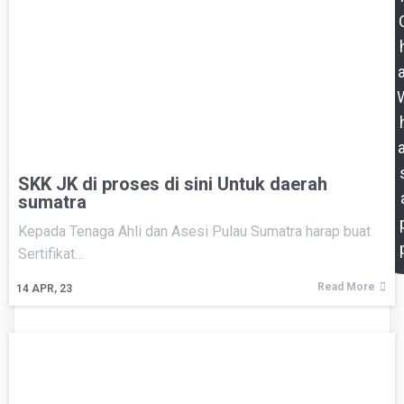
a
a
SKK JK di proses di sini Untuk daerah
sumatra
Kepada Tenaga Ahli dan Asesi Pulau Sumatra harap buat
Sertifikat…
Read More
14
APR, 23