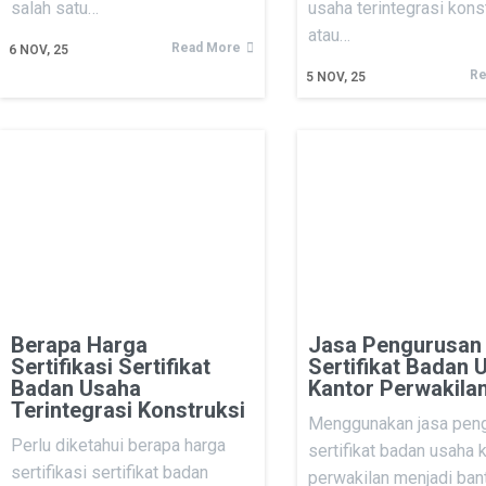
salah satu…
usaha terintegrasi kons
atau…
Read More
6
NOV, 25
Re
5
NOV, 25
Berapa Harga
Jasa Pengurusan
Sertifikasi Sertifikat
Sertifikat Badan 
Badan Usaha
Kantor Perwakila
Terintegrasi Konstruksi
Menggunakan jasa pen
Perlu diketahui berapa harga
sertifikat badan usaha 
sertifikasi sertifikat badan
perwakilan menjadi ba