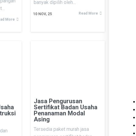
 pangan
banyak dipilih oleh…
at…
Read More
10
NOV, 25
ad More
Jasa Pengurusan
Usaha
Sertifikat Badan Usaha
truksi
Penanaman Modal
Asing
Tersedia paket murah jasa
adan