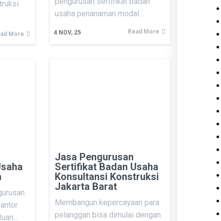
pengurusan sertifikat badan
truksi
usaha penanaman modal…
Read More
4
NOV, 25
ad More
Jasa Pengurusan
Usaha
Sertifikat Badan Usaha
n
Konsultansi Konstruksi
Jakarta Barat
gurusan
Membangun kepercayaan para
kantor
pelanggan bisa dimulai dengan
ntuan…