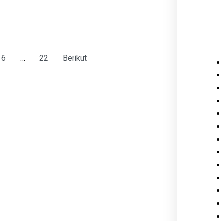
6
…
22
Berikut