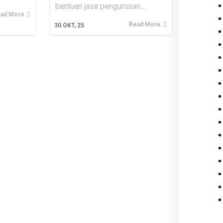
bantuan jasa pengurusan…
ad More
Read More
30
OKT, 25