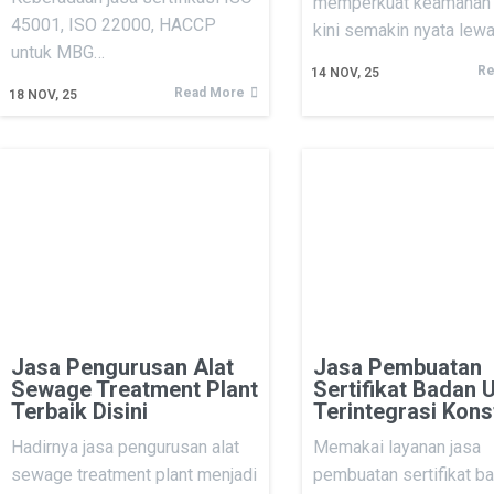
memperkuat keamanan
45001, ISO 22000, HACCP
kini semakin nyata lew
untuk MBG…
Re
14
NOV, 25
Read More
18
NOV, 25
Jasa Pengurusan Alat
Jasa Pembuatan
Sewage Treatment Plant
Sertifikat Badan 
Terbaik Disini
Terintegrasi Kons
Hadirnya jasa pengurusan alat
Memakai layanan jasa
sewage treatment plant menjadi
pembuatan sertifikat b