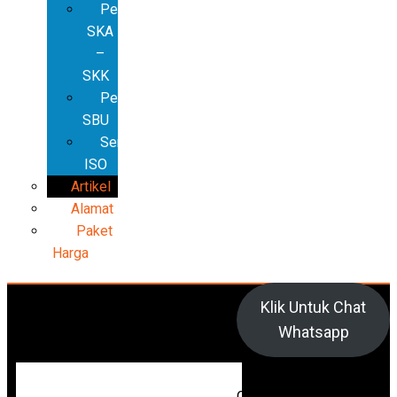
Pembuatan
SKA
–
SKK
Pembuatan
SBU
Sertifikat
ISO
Artikel
Alamat
Paket
Harga
Klik Untuk Chat
Whatsapp
Cari