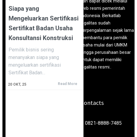
dan dapat dicek melalui
Siapa yang
web resmi pemerintah
Indonesia. Berkatlab
Mengeluarkan Sertifikasi
legalitas sudah
Sertifikat Badan Usaha
berpengalaman sejak lama
Konsultansi Konstruksi
membantu para pemilik
usaha mulai dari UMKM
Pemilik bisnis sering
hingga perusahaan besar
menanyakan siapa yang
untuk dapat memiliki
mengeluarkan sertifikasi
legalitas resmi..
Sertifikat Badan…
Read More
20
OKT, 25
Contacts
0821-8888-7485