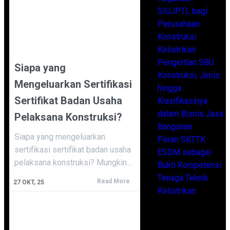
SIUJPTL bagi
Perusahaan
Konstruksi
Kelistrikan
Pengertian SBU
Siapa yang
Konstruksi, Jenis
Mengeluarkan Sertifikasi
hingga
Sertifikat Badan Usaha
Klasifikasinya
dalam Bisnis Jasa
Pelaksana Konstruksi?
Bangunan
Siapa yang mengeluarkan
Peran SKTTK
sertifikasi sertifikat badan usaha
ESDM sebagai
pelaksana konstruksi? Mungkin…
Bukti Kompetensi
Tenaga Teknik
Read More
27
OKT, 25
Kelistrikan
Archives