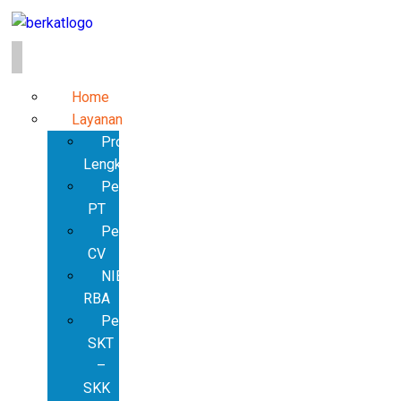
Home
Layanan
Produk
Lengkap
Pendirian
PT
Pendirian
CV
NIB
RBA
Pembuatan
SKT
–
SKK