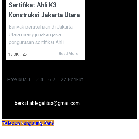
Sertifikat Ahli K3
Konstruksi Jakarta Utara
Banyak perusahaan di Jakarta
Utara menggunakan jasa
pengurusan sertifikat Ahli…
Read More
15
OKT, 25
Previous
1
…
3
4
5
6
7
…
22
Berikut
berkatlablegalitas@gmail.com
Telepon Langsung Kami