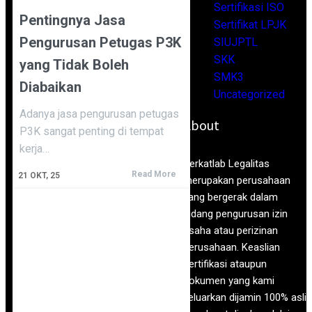
Sertifikasi ISO
Pentingnya Jasa
Sertifikat LPJK
Pengurusan Petugas P3K
SIUJPTL
SKK
yang Tidak Boleh
SMK3
Diabaikan
Uncategorized
Adanya jasa pengurusan petugas
About
P3K sangat penting di tempat
kerja…
Berkatlab Legalitas
Read More
21
OKT, 25
merupakan perusahaan
yang bergerak dalam
bidang pengurusan izin
usaha atau perizinan
perusahaan. Keaslian
sertifikasi ataupun
dokumen yang kami
keluarkan dijamin 100% asli