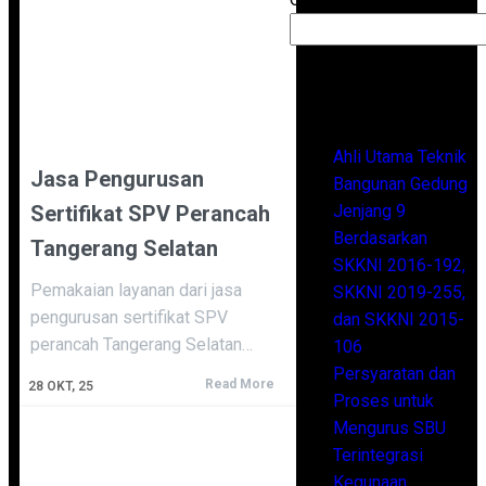
Recent Posts
Ahli Utama Teknik
Jasa Pengurusan
Bangunan Gedung
Sertifikat SPV Perancah
Jenjang 9
Berdasarkan
Tangerang Selatan
SKKNI 2016-192,
Pemakaian layanan dari jasa
SKKNI 2019-255,
pengurusan sertifikat SPV
dan SKKNI 2015-
perancah Tangerang Selatan…
106
Persyaratan dan
Read More
28
OKT, 25
Proses untuk
Mengurus SBU
Terintegrasi
Kegunaan