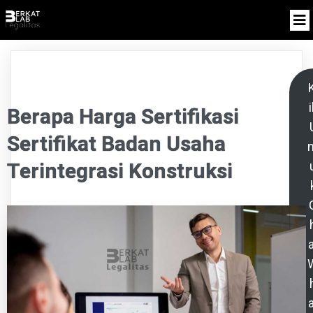
K
i
Berapa Harga Sertifikasi
Sertifikat Badan Usaha
n
Terintegrasi Konstruksi
a
a