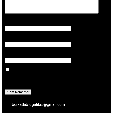
Nama
*
Email
*
Situs Web
Simpan nama, email, dan situs web
saya pada peramban ini untuk
komentar saya berikutnya.
berkatlablegalitas@gmail.com