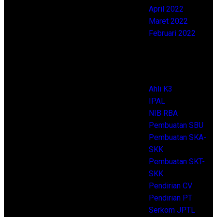
kami ini penting untuk Anda saja,
April 2022
melainkan juga menjadi syarat
Maret 2022
untuk membuat sertifikasinya.
Februari 2022
Dengan ikut pelatihan dan punya
izin pengoperasian alat ini, maka
Categories
Anda akan dimudahkan dalam
mencari pekerjaan dalam bidang
industri. Selain itu, tujuan kami
Ahli K3
mengadakan pelatihan ini
IPAL
berdampak baik pada
NIB RBA
perusahaan. Membawa pekerja
Pembuatan SBU
operatornya untuk pelatihan
Pembuatan SKA-
secara resmi, tentu sangat
SKK
menguntungkan bagi perusahaan.
Pembuatan SKT-
Sebab perusahaan dapat
SKK
meminimalisir risiko kecelakaan
Pendirian CV
kerja dan pekerjaan berjalan lebih
Pendirian PT
lancar serta aman pastinya.
Serkom JPTL