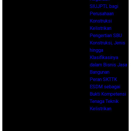
Alat berat ialah sebuah
SIUJPTL bagi
perlengkapan yang memudahkan
Perusahaan
orang dalam menjalankan
Konstruksi
pekerjaan-pekerjaan lumayan
Kelistrikan
berat. Seperti mengangkat atau
Pengertian SBU
memindahkan barang, di mana
Konstruksi, Jenis
jumlahnya cukup besar melebihi
hingga
kemampuan manusia untuk
Klasifikasinya
membawanya. SIO ini sendiri
dalam Bisnis Jasa
merupakan surat izin operator
Bangunan
dan diperlukan untuk para pekerja
Peran SKTTK
yang mengoperasikan langsung
ESDM sebagai
mesin itu. Namun untuk
Bukti Kompetensi
mengoperasikannya Anda juga
Tenaga Teknik
harus ikut pelatihan khusus. Hal
Kelistrikan
itu diperlukan agar meminimalisir
kecelakaan kerja dan
Archives
membahayakan orang sekitarnya.