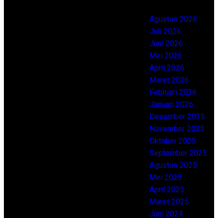
Bahkan perusahaan juga akan
Agustus 2026
dirugikan jika itu terjadi, sehingga
Juli 2026
penting kiranya operator tahu
Juni 2026
berapa harga sertifikasi SIO alat
Mei 2026
berat.
April 2026
Maret 2026
Tujuan Pelatihan
Februari 2026
Operator Alat Berat
Januari 2026
Desember 2025
November 2025
Sebelum membuat sertifikat izin
Oktober 2025
operator, Anda pastinya harus
September 2025
mengikuti pelatihannya lebih dulu.
Agustus 2025
Karena itu nanti dijadikan satu
Mei 2025
syarat untuk dapat memperoleh
April 2025
perizinannya tersebut, jadi harus
Maret 2025
pelatihan dulu. Sejumlah layanan
Juni 2024