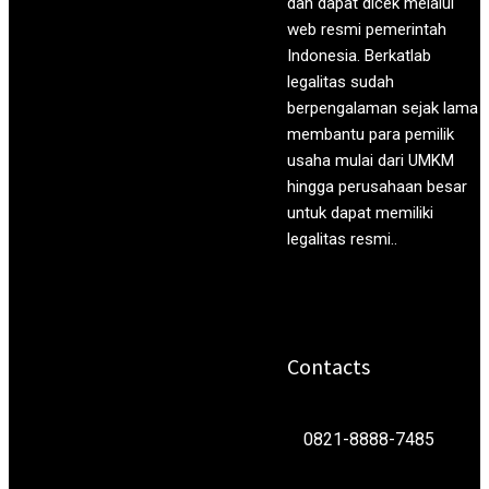
dan dapat dicek melalui
uangnya masih kurang. Sebab
web resmi pemerintah
sertifikasi alat satu ini memang
Indonesia. Berkatlab
tidak murah, mengingat risikonya
legalitas sudah
juga cukup besar. Anda bisa
berpengalaman sejak lama
bertanya pada kami, penyedia
membantu para pemilik
layanan pengurusan perizinan
usaha mulai dari UMKM
mengenai berapa harga
hingga perusahaan besar
sertifikasi SIO alat berat. Untuk
untuk dapat memiliki
durasi pelatihannya juga berbeda-
legalitas resmi..
beda sesuai dengan jenis alatnya
sendiri. Tiap jam pertemuan yang
kami berikan nantinya akan dibagi
ke beberapa materi pelatihan
Contacts
lainnya. Pastinya kami
memberikan harga relatif
terjangkau dengan mutu terbaik
0821-8888-7485
agar klien tidak rugi. Setelah ikut
pelatihan, nantinya Anda akan