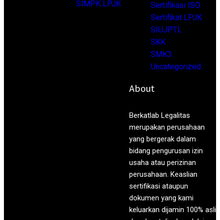
Pendaftaran Alat :
SIMPK LPJK
Sertifikasi ISO
Sertifikat LPJK
Berapa Harga
SIUJPTL
SKK
Sertifikasi SIO Alat
SMK3
Uncategorized
Berat
?
About
Mengenai biaya yang dikenakan
Berkatlab Legalitas
untuk pelatihan sendiri juga
merupakan perusahaan
bervariasi sesuai layanan jasanya
yang bergerak dalam
sendiri. Jika Anda memilih kami,
bidang pengurusan izin
maka akan mendapatkan tarif
usaha atau perizinan
lebih terjangkau dibandingkan
perusahaan. Keaslian
lainnya tentu saja dengan mutu
sertifikasi ataupun
terjamin. Anda bisa menanyakan
dokumen yang kami
dulu kisaran biayanya agar nanti
keluarkan dijamin 100% asli
bisa menabung dulu apabila