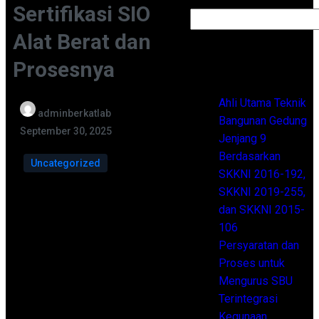
Sertifikasi SIO
Alat Berat dan
Recent Posts
Prosesnya
Ahli Utama Teknik
adminberkatlab
Bangunan Gedung
September 30, 2025
Jenjang 9
Berdasarkan
Uncategorized
SKKNI 2016-192,
SKKNI 2019-255,
Pasti sebagian besar dari Anda
dan SKKNI 2015-
masih belum tahu berapa harga
106
sertifikasi SIO alat berat. Mencari
Persyaratan dan
surat izin beroperasi memang
Proses untuk
tidak sembarang orang bisa
Mengurus SBU
melakukannya, karena ada
Terintegrasi
persyaratan yang perlu dilakukan.
Kegunaan