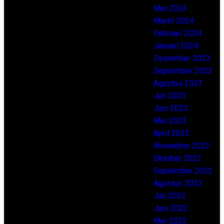
jasa pembuatan SIO terbaik kami
Mei 2024
juga memberikan pelatihan untuk
Maret 2024
para operator yang mendaftar.
Februari 2024
Jadi akan lebih mudah bagi Anda
Januari 2024
jika menggunakan layanan
Desember 2023
tersebut sebagai solusi
September 2023
mendapatkan sertifikasi.
Agustus 2023
Mengetahui berapa harga
Juli 2023
sertifikasi SIO alat berat juga
Juni 2023
harus dilakukan agar nantinya
Mei 2023
Anda dapat mempersiapkan
April 2023
dananya lebih dulu. Sementara
November 2022
pelatihan dari kami pastinya juga
Oktober 2022
punya tujuan tertentu. Di mana
September 2022
supaya operator punya skill serta
Agustus 2022
kompetensi dalam
Juli 2022
pengoperasian perlengkapan
Juni 2022
yang ada. Bukan hanya pelatihan
Mei 2022