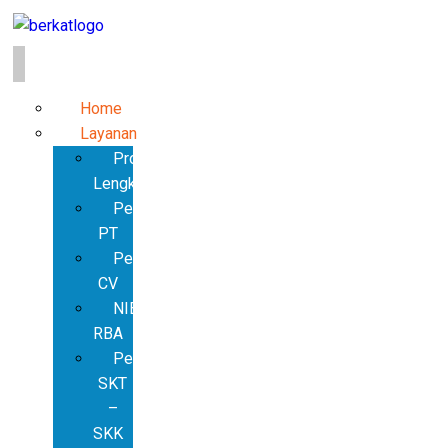
Home
Layanan
Produk
Lengkap
Pendirian
PT
Pendirian
CV
NIB
RBA
Pembuatan
SKT
–
SKK