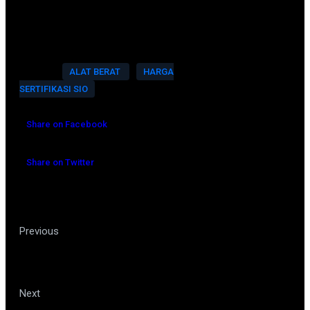
pengurusan-sio-excavator-
resmi-kemenaker/
🔖Tags:
ALAT BERAT
HARGA
SERTIFIKASI SIO
Share on Facebook
Share on Twitter
Keuntungan Pakai
Previous
Jasa Pembuatan SLO Alat
Berat Terpercaya
Ketahui Siapa yang
Next