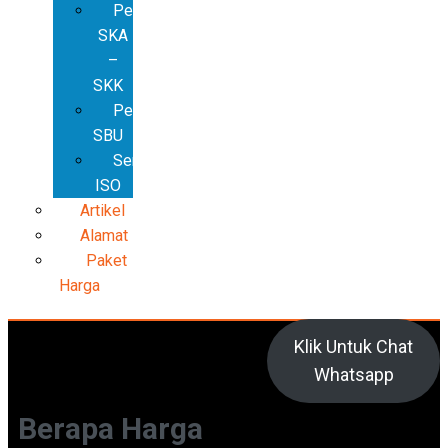
Pembuatan
SKA
–
SKK
Pembuatan
SBU
Sertifikat
ISO
Artikel
Alamat
Paket
Harga
Klik Untuk Chat
Whatsapp
Berapa Harga
Cari