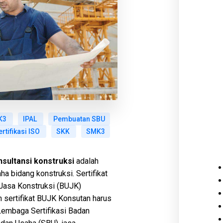
 K3
IPAL
Pembuatan SBU
ertifikasi ISO
SKK
SMK3
nsultansi konstruksi
adalah
ha bidang konstruksi. Sertifikat
 Jasa Konstruksi (BUJK)
n sertifikat BUJK Konsutan harus
 Lembaga Sertifikasi Badan