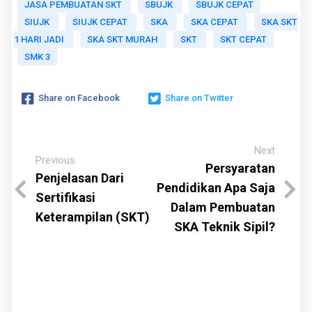
JASA PEMBUATAN SKT
SBUJK
SBUJK CEPAT
SIUJK
SIUJK CEPAT
SKA
SKA CEPAT
SKA SKT
1 HARI JADI
SKA SKT MURAH
SKT
SKT CEPAT
SMK 3
Share on Facebook
Share on Twitter
Next
Previous
Persyaratan
Penjelasan Dari
Pendidikan Apa Saja
Sertifikasi
Dalam Pembuatan
Keterampilan (SKT)
SKA Teknik Sipil?