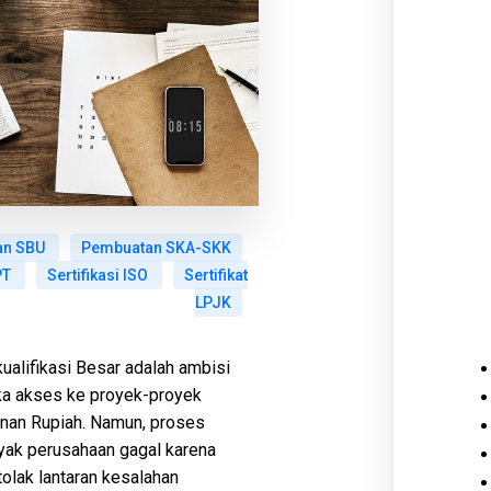
an SBU
Pembuatan SKA-SKK
PT
Sertifikasi ISO
Sertifikat
LPJK
ualifikasi Besar adalah ambisi
ka akses ke proyek-proyek
liunan Rupiah. Namun, proses
yak perusahaan gagal karena
tolak lantaran kesalahan