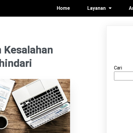
Home
Layanan
A
n Kesalahan
hindari
Cari