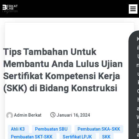
K
i
Tips Tambahan Untuk
Membantu Anda Lulus Ujian
n
Sertifikat Kompetensi Kerja
(SKK) di Bidang Konstruksi
a
Admin Berkat
Januari 16, 2024
Ahli K3
Pembuatan SBU
Pembuatan SKA-SKK
a
Pembuatan SKT-SKK
Sertifikat LPJK
SKK