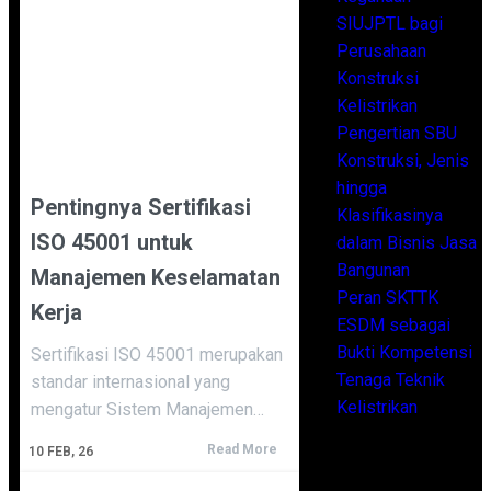
SIUJPTL bagi
Perusahaan
Konstruksi
Kelistrikan
Pengertian SBU
Konstruksi, Jenis
hingga
Pentingnya Sertifikasi
Klasifikasinya
ISO 45001 untuk
dalam Bisnis Jasa
Bangunan
Manajemen Keselamatan
Peran SKTTK
Kerja
ESDM sebagai
Bukti Kompetensi
Sertifikasi ISO 45001 merupakan
Tenaga Teknik
standar internasional yang
Kelistrikan
mengatur Sistem Manajemen…
Read More
10
FEB, 26
Archives