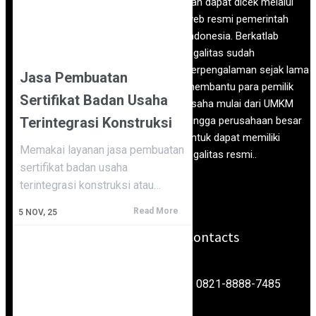
dan dapat dicek melalui
web resmi pemerintah
Indonesia. Berkatlab
legalitas sudah
berpengalaman sejak lama
Jasa Pembuatan
membantu para pemilik
Sertifikat Badan Usaha
usaha mulai dari UMKM
Terintegrasi Konstruksi
hingga perusahaan besar
untuk dapat memiliki
Memakai layanan jasa pembuatan
legalitas resmi..
sertifikat badan usaha
terintegrasi konstruksi atau…
Read More
5
NOV, 25
Contacts
0821-8888-7485