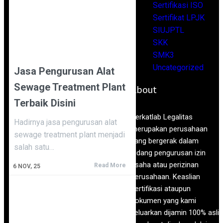
Sertifikasi ISO
Sertifikat LPJK
SIUJPTL
SKK
SMK3
Uncategorized
Jasa Pengurusan Alat
Sewage Treatment Plant
About
Terbaik Disini
Berkatlab Legalitas
Hadirnya jasa pengurusan alat
merupakan perusahaan
sewage treatment plant menjadi
yang bergerak dalam
salah satu…
bidang pengurusan izin
usaha atau perizinan
Read More
6
NOV, 25
perusahaan. Keaslian
sertifikasi ataupun
dokumen yang kami
keluarkan dijamin 100% asli