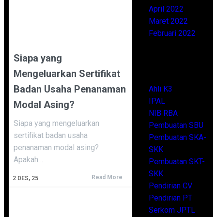
April 2022
Maret 2022
Februari 2022
Siapa yang
Categories
Mengeluarkan Sertifikat
Badan Usaha Penanaman
Ahli K3
IPAL
Modal Asing?
NIB RBA
Siapa yang mengeluarkan
Pembuatan SBU
sertifikat badan usaha
Pembuatan SKA-
penanaman modal asing?
SKK
Apakah…
Pembuatan SKT-
SKK
Read More
2
DES, 25
Pendirian CV
Pendirian PT
Serkom JPTL