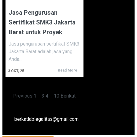
Jasa Pengurusan
Sertifikat SMK3 Jakarta
Barat untuk Proyek
Jasa pengurusan sertifikat SMK3
Jakarta Barat adalah jasa yang
Anda…
Read More
3
OKT, 25
Previous
1
2
3
4
…
10
Berikut
berkatlablegalitas@gmail.com