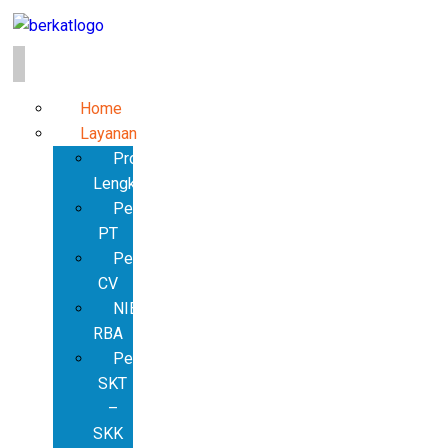
Home
Layanan
Produk
Lengkap
Pendirian
PT
Pendirian
CV
NIB
RBA
Pembuatan
SKT
–
SKK