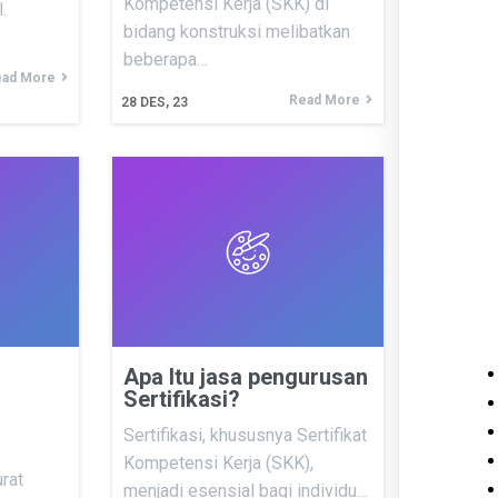
Kompetensi Kerja (SKK) di
.
bidang konstruksi melibatkan
beberapa…
ad More
Read More
28
DES, 23
Apa Itu jasa pengurusan
Sertifikasi?
Sertifikasi, khususnya Sertifikat
Kompetensi Kerja (SKK),
rat
menjadi esensial bagi individu…