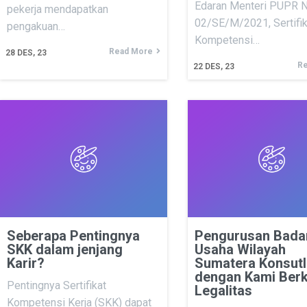
Edaran Menteri PUPR 
pekerja mendapatkan
02/SE/M/2021, Sertifik
pengakuan…
Kompetensi…
Read More
28
DES, 23
Re
22
DES, 23
Seberapa Pentingnya
Pengurusan Bada
SKK dalam jenjang
Usaha Wilayah
Karir?
Sumatera Konsutl
dengan Kami Berk
Pentingnya Sertifikat
Legalitas
Kompetensi Kerja (SKK) dapat