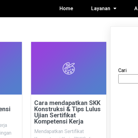
Home
Layanan
A
Cari
Cara mendapatkan SKK
ensi
Konstruksi & Tips Lulus
Ujian Sertifikat
Kompetensi Kerja
erja
Mendapatkan Sertifikat
tingan