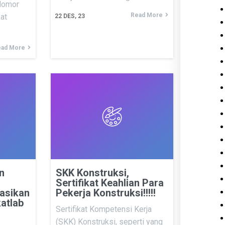
Nomor
Read More
at
22
DES, 23
ad More
n
SKK Konstruksi,
Sertifikat Keahlian Para
asikan
Pekerja Konstruksi!!!!!
atlab
Sertifikat Kompetensi Kerja
(SKK) Konstruksi, seperti yang