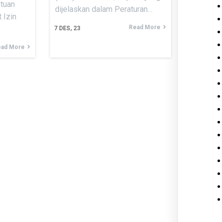
tuan
dijelaskan dalam Peraturan…
 Izin
Read More
7
DES, 23
ad More