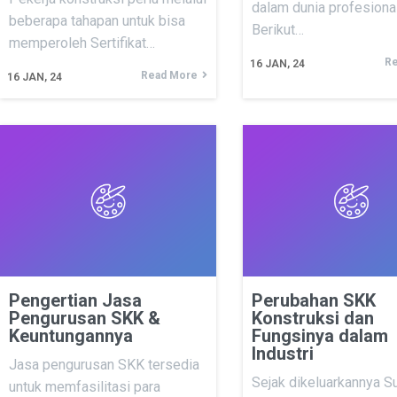
dalam dunia profesional
beberapa tahapan untuk bisa
Berikut…
memperoleh Sertifikat…
Re
16
JAN, 24
Read More
16
JAN, 24
Pengertian Jasa
Perubahan SKK
Pengurusan SKK &
Konstruksi dan
Keuntungannya
Fungsinya dalam
Industri
Jasa pengurusan SKK tersedia
Sejak dikeluarkannya Su
untuk memfasilitasi para