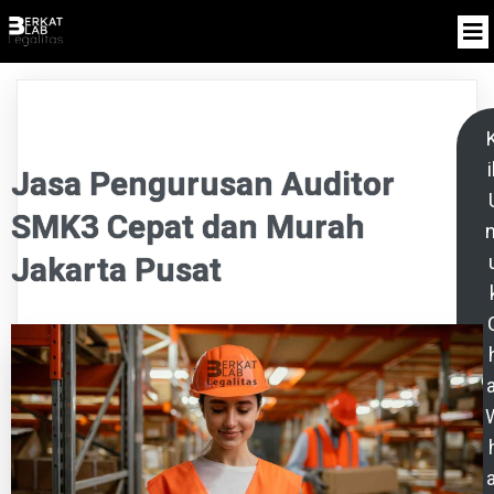
K
i
Jasa Pengurusan Auditor
SMK3 Cepat dan Murah
n
Jakarta Pusat
a
a